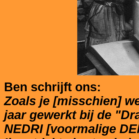
Ben schrijft ons:
Zoals je [misschien] w
jaar gewerkt bij de "Dr
NEDRI [voormalige DEM