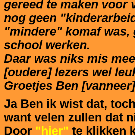
gereed te maken voor 
nog geen "kinderarbeid"
"mindere" komaf was, 
school werken.
Daar was niks mis mee.
[oudere] lezers wel leu
Groetjes Ben [vanneer]
Ja Ben ik wist dat, toc
want velen zullen dat n
Door
"hier"
te klikken k